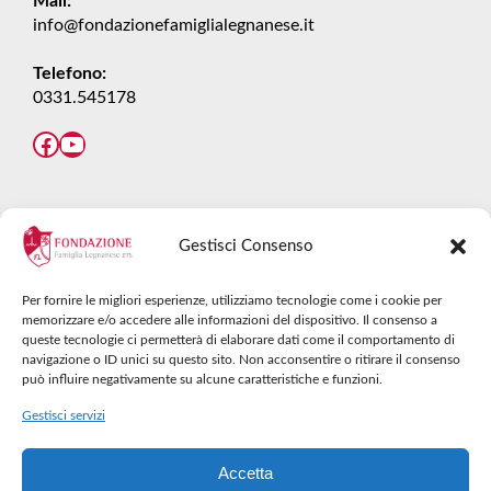
Mail:
info@fondazionefamiglialegnanese.it
Telefono:
0331.545178
Facebook
YouTube
DIVENTA DONATORE
Gestisci Consenso
Diventare donatore è il momento che rende
Per fornire le migliori esperienze, utilizziamo tecnologie come i cookie per
orgogliosi di un gesto importante, quel gesto che
memorizzare e/o accedere alle informazioni del dispositivo. Il consenso a
può diventare consapevole impegno:
coltivare
queste tecnologie ci permetterà di elaborare dati come il comportamento di
navigazione o ID unici su questo sito. Non acconsentire o ritirare il consenso
talenti
.
può influire negativamente su alcune caratteristiche e funzioni.
Gestisci servizi
CONTINUA
Accetta