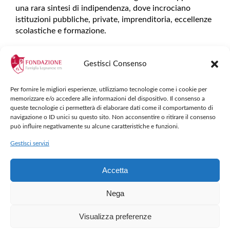
una rara sintesi di indipendenza, dove incrociano
istituzioni pubbliche, private, imprenditoria, eccellenze
scolastiche e formazione.
Lo sforzo è quello di proseguire nel solco tracciato dai
Gestisci Consenso
soci fondatori, con la passione e l’impegno ereditato da
Luigi Caironi e Mauro Mezzanzanica. E’ altresì ben
presente la consapevolezza del mutamento dei tempi,
Per fornire le migliori esperienze, utilizziamo tecnologie come i cookie per
delle situazioni economiche e delle necessità formative
memorizzare e/o accedere alle informazioni del dispositivo. Il consenso a
queste tecnologie ci permetterà di elaborare dati come il comportamento di
delle future generazioni.
navigazione o ID unici su questo sito. Non acconsentire o ritirare il consenso
può influire negativamente su alcune caratteristiche e funzioni.
Gestisci servizi
LA STORIA
Accetta
DELLA FONDAZIONE
Nega
Visualizza preferenze
La Fondazione Famiglia Legnanese, nata dalla volontà di