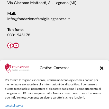
Via Giacomo Matteotti, 3 – Legnano (MI)
Mail:
info@fondazionefamiglialegnanese.it
Telefono:
0331.545178
Facebook
YouTube
DIVENTA DONATORE
Gestisci Consenso
Diventare donatore è il momento che rende
Per fornire le migliori esperienze, utilizziamo tecnologie come i cookie per
orgogliosi di un gesto importante, quel gesto che
memorizzare e/o accedere alle informazioni del dispositivo. Il consenso a
può diventare consapevole impegno:
coltivare
queste tecnologie ci permetterà di elaborare dati come il comportamento di
navigazione o ID unici su questo sito. Non acconsentire o ritirare il consenso
talenti
.
può influire negativamente su alcune caratteristiche e funzioni.
Gestisci servizi