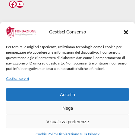
Facebook
YouTube
DIVENTA DONATORE
Gestisci Consenso
Diventare donatore è il momento che rende
Per fornire le migliori esperienze, utilizziamo tecnologie come i cookie per
orgogliosi di un gesto importante, quel gesto che
memorizzare e/o accedere alle informazioni del dispositivo. Il consenso a
può diventare consapevole impegno:
coltivare
queste tecnologie ci permetterà di elaborare dati come il comportamento di
navigazione o ID unici su questo sito. Non acconsentire o ritirare il consenso
talenti
.
può influire negativamente su alcune caratteristiche e funzioni.
Gestisci servizi
CONTINUA
Accetta
Nega
Visualizza preferenze
2026 © Fondazione Famiglia Legnanese - All Rights Reserved
Cookie Policy
Dichiarazione sulla Privacy
Cookie Policy
Dichiarazione sulla Privacy