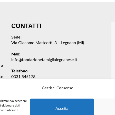
CONTATTI
Sede:
Via Giacomo Matteotti, 3 – Legnano (MI)
Mail:
info@fondazionefamiglialegnanese.it
 a
Telefono:
te
0331.545178
6
Facebook
YouTube
Gestisci Consenso
orizzare e/o accedere
i elaborare dati
Accetta
 o ritirare il