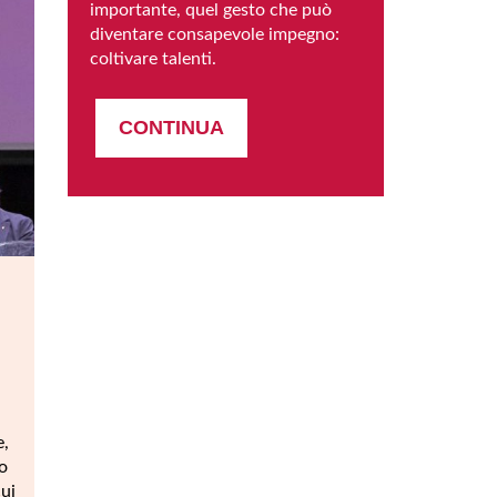
importante, quel gesto che può
diventare consapevole impegno:
coltivare talenti.
CONTINUA
e,
o
ui