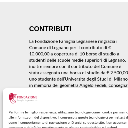
CONTRIBUTI
La Fondazione Famiglia Legnanese ringrazia il
Comune di Legnano per il contributo di €
10.000,00 a copertura di 10 borse di studio a
studenti delle scuole medie superiori di Legnano,
inoltre sempre con il contributo del Comune è
stata assegnata una borsa di studio da € 2.500,00
uno studente dell’Università degli Studi di Milano
in memoria del geometra Angelo Fedeli, consegna
durante la “Giornata dello Studente” tenutasi il 1
novembre 2025 presso Teatro Città di Legnano
Talisio Tirinnanzi.
Per fornire le migliori esperienze, utilizziamo tecnologie come i cookie per mem
alle informazioni del dispositivo. Il consenso a queste tecnologie ci permetterà d
come il comportamento di navigazione o ID unici su questo sito. Non acconsentire
consenso può influire negativamente su alcune caratteristiche e funzioni.