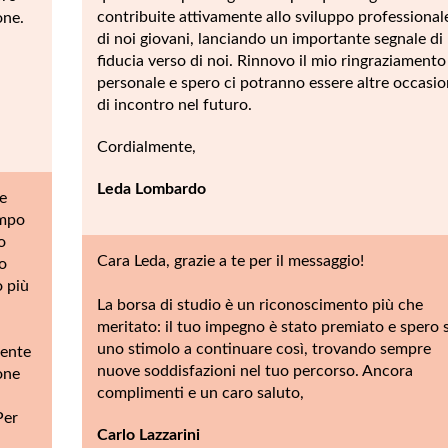
contribuite attivamente allo sviluppo professional
one.
di noi giovani, lanciando un importante segnale di
fiducia verso di noi. Rinnovo il mio ringraziamento
personale e spero ci potranno essere altre occasio
di incontro nel futuro.
Cordialmente,
Leda Lombardo
e
empo
o
Cara Leda, grazie a te per il messaggio!
uo
o più
La borsa di studio è un riconoscimento più che
meritato: il tuo impegno è stato premiato e spero s
uno stimolo a continuare così, trovando sempre
mente
nuove soddisfazioni nel tuo percorso. Ancora
one
complimenti e un caro saluto,
Per
Carlo Lazzarini