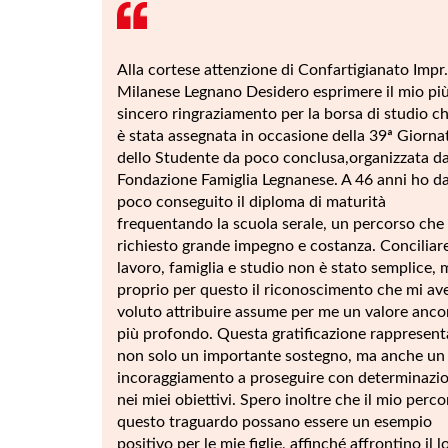
Alla cortese attenzione di Confartigianato Impr.
Milanese Legnano Desidero esprimere il mio pi
sincero ringraziamento per la borsa di studio c
è stata assegnata in occasione della 39ª Giorna
dello Studente da poco conclusa,organizzata da
Fondazione Famiglia Legnanese. A 46 anni ho d
poco conseguito il diploma di maturità
frequentando la scuola serale, un percorso che
richiesto grande impegno e costanza. Conciliar
lavoro, famiglia e studio non è stato semplice, 
proprio per questo il riconoscimento che mi av
voluto attribuire assume per me un valore anco
più profondo. Questa gratificazione rappresent
non solo un importante sostegno, ma anche un
incoraggiamento a proseguire con determinazio
nei miei obiettivi. Spero inoltre che il mio perco
questo traguardo possano essere un esempio
positivo per le mie figlie, affinché affrontino il l