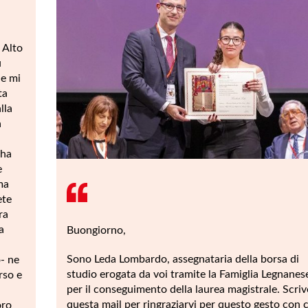
 Alto
ù
he mi
ta
lla
a
 ha
e
ma
ete
ra
a
Buongiorno,
Sono Leda Lombardo, assegnataria della borsa di
- ne
studio erogata da voi tramite la Famiglia Legnanes
rso e
per il conseguimento della laurea magistrale. Scriv
questa mail per ringraziarvi per questo gesto con c
oro